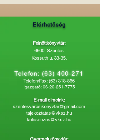
Elérhetőség
Felnőttkönyvtár:
6600, Szentes
Kossuth u. 33-35.
Telefon:
(63) 400-271
Telefon/Fax:
(63) 318-866
Igazgató:
06-20-251-7775
E-mail címeink:
szentesvarosikonyvtar@gmail.com
tajekoztatas@vksz.hu
kolcsonzes@vksz.hu
Gyermekkönyvtár: