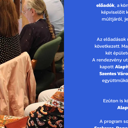
előadók
, a kö
képviselőit 
múltjáról, j
Az előadások 
következett. M
két épületé
A rendezvény u
kapott
Alap
Szentes Vár
együttműköd
Ezúton is k
Alap
A program so