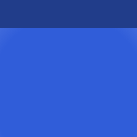
Szentes kistérségi diákok segítését is.
s elkötelezett munkát tovább folytassuk.
A Kuratórium tagjai
elnök
lin
lcs