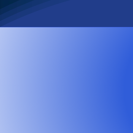
 valamint a hátrányos helyzetű és adottságú szentesi és 
ogy az elmúlt közel 30 évben végzett magas színvonalú é
Beszámolók
Martók Aliz - 
dr. Danyi Kata
Pántye Szabo