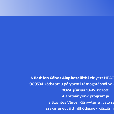
E-m
92. Ünnepi könyvhé
23. Gyermekkönyv 
A
Bethlen Gábor Alapkezelőtől
elnyert NEAO
000534 kódszámú pályázati támogatásból val
2024. június 13-15.
között
Alapítványunk programja
a Szentes Városi Könyvtárral való s
szakmai együttműködésnek köszönh