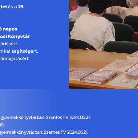
etet
és a
23.
3 napos
rosi Könyvtár
ödésért.
ikai segítségért.
támogatásért.
lenések:
 gyermekkönyvtárban. Szentes TV 2024.06.27.
69
gyermekkönyvtárban. Szentes TV 2024.06.21.