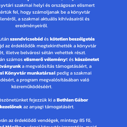
nyvtári szakmai helyi és országosan elismert
kértük fel, hogy számoljanak be a könyvtár
elenéről, a szakmai aktuális kihívásairól és
eredményeiről.
után
szendvicsebéd
és
kötetlen beszélgetés
ajd az érdeklődők megtekinthették a könyvtár
t, illetve belvárosi sétán vehettek részt.
tán számos
elismerő vélemény
t és
köszönetet
ítványunk
a megvalósítás támogatásáért, a
osi Könyvtár munkatársai
pedig a szakmai
ésért, a program megvalósításában való
közreműködéséért.
öszönetünket fejezzük ki a
Bethlen Gábor
kezelőnek
az anyagi támogatásért.
rán az érdeklődő vendégek, mintegy 85 fő,