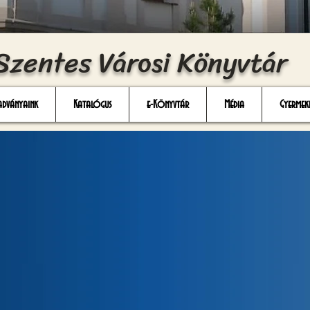
Szentes Városi Könyvtár
adványaink
Katalógus
e-Könyvtár
Média
Gyermek
tári Alapítvány
Könyvtári Alapítványt
, amelynek átfogó célja szerint a
 a közösségi közélet működési feltételeit, az
öltésének lehetőségeit, támogassa a szentesi és