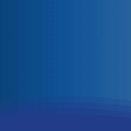
és egyesületeik közösségi működési feltételeinek
 felhasználásának
elősegítése.
ételeinek javítása.
zás fejlesztése.
ak támogatása.
ások megrendezését
és kiadványok megjelentetését
lmi partnerség
jegyében, különös tekintettel a gyermek,
ntesi Gyermek és Diák Alapítvány
néven működött,
a Szentes városi korosztályi közéletfejlesztési
ékenységek fejlesztése mellett a szociálisan rászoruló