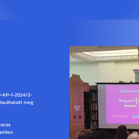
ail címünk:
torodeskonyvtarialapitvany@gmail.c
Az alapítvány programja
t és
napok
-KP-1-2024/2-
ósulhatott meg
zoros
etően.