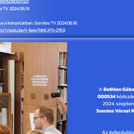
5890509087023
 TV 2024.06.19.
 a könyvtárban. Szentes TV 2024.06.18.
s://youtu.be/j-jIww7bNC4?t=2769
75 é
A
Bethlen Gábo
000534
kódszám
2024. szepte
Szentes Városi 
Az évfordulór