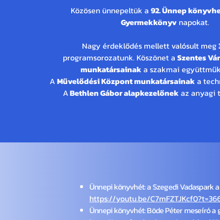
Közösen ünnepeltük a
92. Ünnep könyvh
Gyermekkönyv
napokat.
Nagy érdeklődés mellett valósult meg
programsorozatunk. Köszönet a
Szentes Vá
munkatársainak
a szakmai együttműk
A
Művelődési Központ munkatársainak
a techn
A
Bethlen Gábor alapkezelőnek
az anyagi 
Tovább olvasom
Sajtómegje
Ünnepi könyvhét: a Szegedi Vadaspark a
https://youtu.be/C7mFZTJKcf0?t=36
Ünnepi könyvhét: Böde Péter meseíró a 