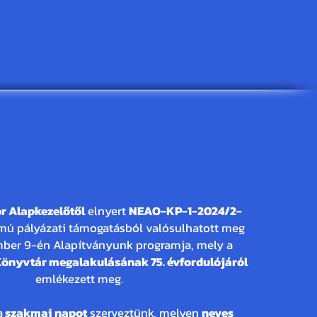
ves a Szentes Városi
Könyvtár
r Alapkezelőtől
elnyert
NEAO-KP-1-2024/2-
ú pályázati támogatásból valósulhatott meg
mber 9-én Alapítványunk programja, mely a
Könyvtár megalakulásának 75. évfordulójáról
emlékezett meg.
a
szakmai napot
szerveztünk, melyen
neves