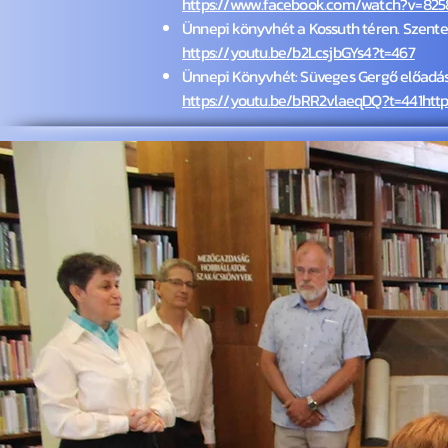
https://www.facebook.com/watch?v=82
Ünnepi könyvhét a Kossuth téren. Szentes
https://youtu.be/b2LcsjbGYs4?t=467
Ünnepi Könyvhét: Süveges Gergő előadása
https://youtu.be/bRR2vlaeqDQ?t=441http