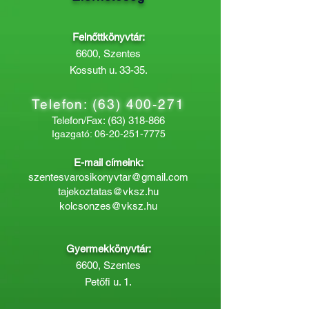
Felnőttkönyvtár:
6600, Szentes
Kossuth u. 33-35.
Telefon:
(63) 400-271
Telefon/Fax:
(63) 318-866
Igazgató:
06-20-251-7775
E-mail címeink:
szentesvarosikonyvtar@gmail.com
tajekoztatas@vksz.hu
kolcsonzes@vksz.hu
Gyermekkönyvtár:
6600, Szentes
Petőfi u. 1.