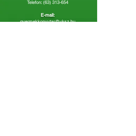
Telefon:
(63) 313-654
E-mail:
gyermekkonyvtar@vksz.hu
Nyitvatartás
Hétfő: 14:00 - 18.00
Kedd-Péntek: 10:00 - 18.00
Páratlan héten szombaton a
Gyermekkönyvtár van nyitva:
8.00 - 12.00
Páros héten a Felnőttkönyvtár:
8.00 -
12.00
óráig.