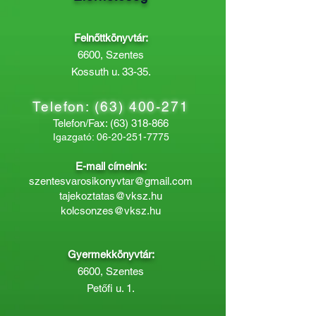
Felnőttkönyvtár:
6600, Szentes
Kossuth u. 33-35.
Telefon:
(63) 400-271
Telefon/Fax:
(63) 318-866
Igazgató:
06-20-251-7775
E-mail címeink:
szentesvarosikonyvtar@gmail.com
tajekoztatas@vksz.hu
kolcsonzes@vksz.hu
Gyermekkönyvtár:
6600, Szentes
Petőfi u. 1.