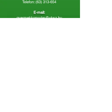
Telefon:
(63) 313-654
E-mail:
gyermekkonyvtar@vksz.hu
Nyitvatartás
Hétfő: 14:00 - 18.00
Kedd-Péntek: 10:00 - 18.00
Páratlan héten szombaton a
Gyermekkönyvtár van nyitva:
8.00 - 12.00
Páros héten a Felnőttkönyvtár:
8.00 -
12.00
óráig.