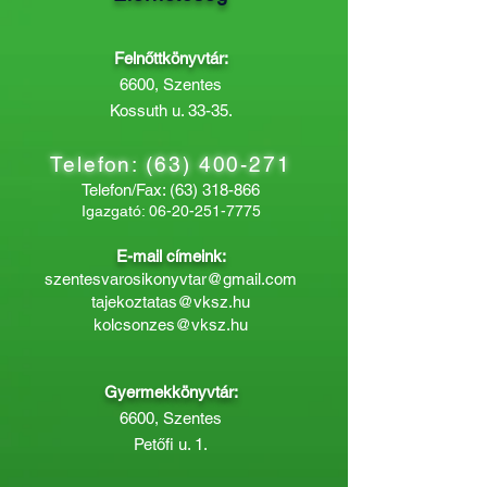
Felnőttkönyvtár:
6600, Szentes
Kossuth u. 33-35.
Telefon:
(63) 400-271
Telefon/Fax:
(63) 318-866
Igazgató:
06-20-251-7775
E-mail címeink:
szentesvarosikonyvtar@gmail.com
tajekoztatas@vksz.hu
kolcsonzes@vksz.hu
Gyermekkönyvtár:
6600, Szentes
Petőfi u. 1.