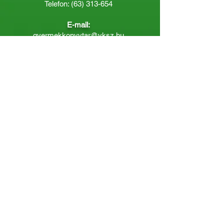
Telefon:
(63) 313-654
E-mail:
gyermekkonyvtar@vksz.hu
Nyitvatartás
Hétfő: 14:00 - 18.00
Kedd-Péntek: 10:00 - 18.00
Páratlan héten szombaton a
Gyermekkönyvtár van nyitva:
8.00 - 12.00
Páros héten a Felnőttkönyvtár:
8.00 -
12.00
óráig.