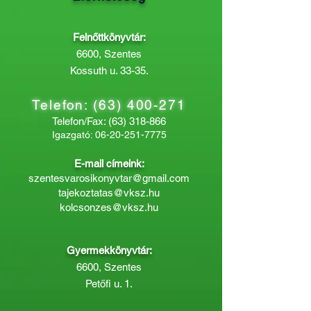
Felnőttkönyvtár:
6600, Szentes
Kossuth u. 33-35.
Telefon:
(63) 400-271
Telefon/Fax:
(63) 318-866
Igazgató:
06-20-251-7775
E-mail címeink:
szentesvarosikonyvtar@gmail.com
tajekoztatas@vksz.hu
kolcsonzes@vksz.hu
Gyermekkönyvtár:
6600, Szentes
Petőfi u. 1.