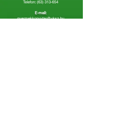
Telefon:
(63) 313-654
E-mail:
gyermekkonyvtar@vksz.hu
Nyitvatartás
Hétfő: 14:00 - 18.00
Kedd-Péntek: 10:00 - 18.00
Páratlan héten szombaton a
Gyermekkönyvtár van nyitva:
8.00 - 12.00
Páros héten a Felnőttkönyvtár:
8.00 -
12.00
óráig.