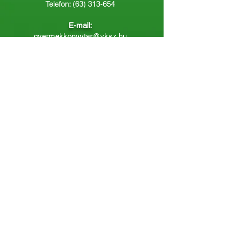
Telefon:
(63) 313-654
E-mail:
gyermekkonyvtar@vksz.hu
Nyitvatartás
Hétfő: 14:00 - 18.00
Kedd-Péntek: 10:00 - 18.00
Páratlan héten szombaton a
Gyermekkönyvtár van nyitva:
8.00 - 12.00
Páros héten a Felnőttkönyvtár:
8.00 -
12.00
óráig.