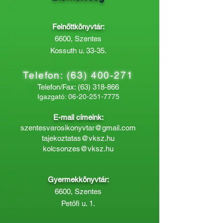
Felnőttkönyvtár:
6600, Szentes
Kossuth u. 33-35.
Telefon:
(63) 400-271
Telefon/Fax:
(63) 318-866
Igazgató:
06-20-251-7775
E-mail címeink:
szentesvarosikonyvtar@gmail.com
tajekoztatas@vksz.hu
kolcsonzes@vksz.hu
Gyermekkönyvtár:
6600, Szentes
Petőfi u. 1.