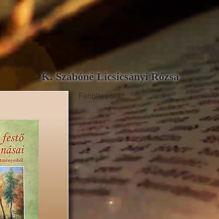
K. Szabóné Licsicsányi Rózsa
Feltöltés alatt...