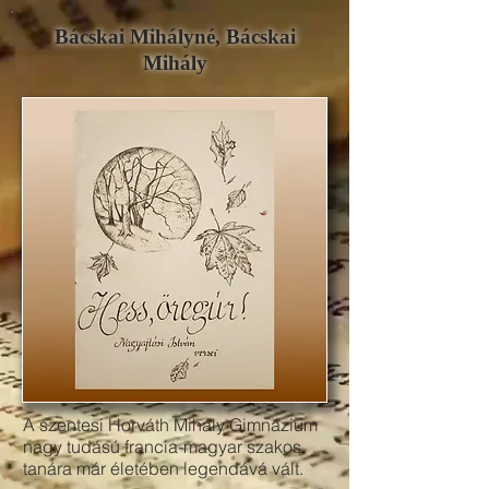
Bácskai Mihályné, Bácskai
Mihály
A szentesi Horváth Mihály Gimnázium
nagy tudású francia-magyar szakos
tanára már életében legendává vált.