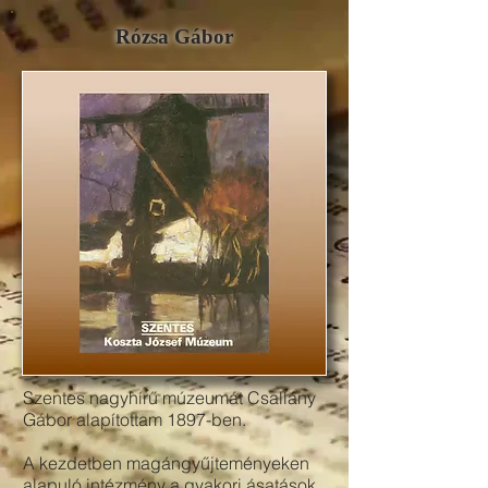
Rózsa Gábor
Szentes nagyhírű múzeumát Csallány
Gábor alapítottam 1897-ben.
A kezdetben magángyűjteményeken
alapuló intézmény a gyakori ásatások