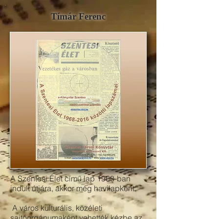
Tímár Ferenc
A Szentesi Élet című lap 1968-ban
indult útjára, akkor még havilapként.
A város kulturális, közéleti
sajtóorgánumaként vehették kézbe az