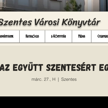
Szentes Városi Könyvtár
adványaink
Katalógus
e-Könyvtár
Média
Gyermek
 az Együtt Szentesért E
márc. 27., H
  |  
Szentes