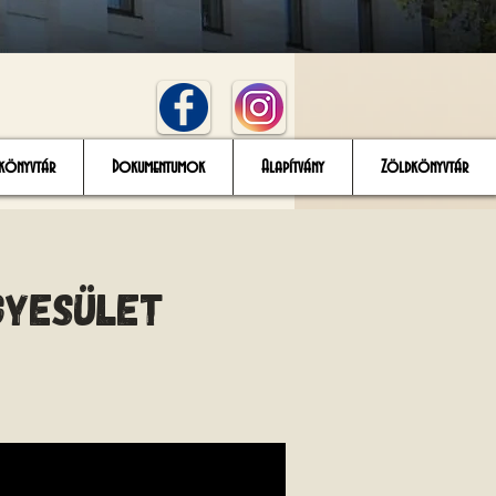
könyvtár
Dokumentumok
Alapítvány
Zöldkönyvtár
gyesület