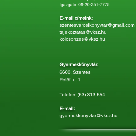
Igazgató: 06-20-251-7775
E-mail címeink:
szentesvarosikonyvtar@gmail.com
tajekoztatas@vksz.hu
kolcsonzes@vksz.hu
Gyermekkönyvtár:
6600, Szentes
Petőfi u. 1.
Telefon: (63) 313-654
E-mail:
gyermekkonyvtar@vksz.hu