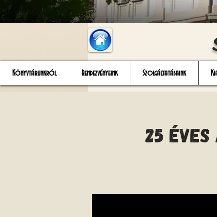
Könyvtárunkról
Rendezvényeink
Szolgáltatásaink
Ki
25 éves