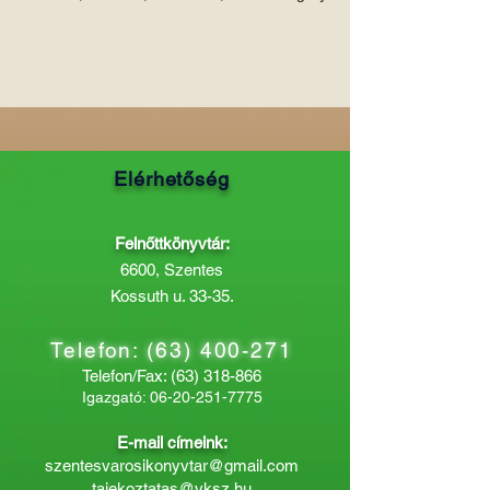
Elérhetőség
Felnőttkönyvtár:
6600, Szentes
Kossuth u. 33-35.
Telefon:
(63) 400-271
Telefon/Fax:
(63) 318-866
Igazgató:
06-20-251-7775
E-mail címeink:
szentesvarosikonyvtar@gmail.com
tajekoztatas@vksz.hu