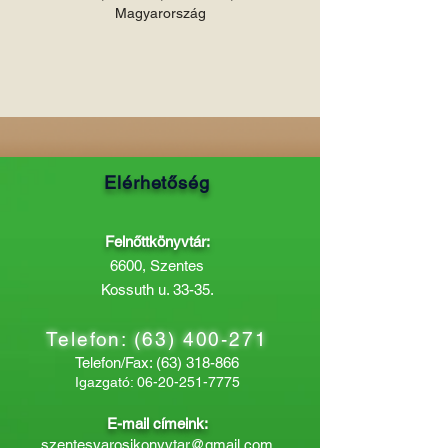
Magyarország
Elérhetőség
Felnőttkönyvtár:
6600, Szentes
Kossuth u. 33-35.
Telefon:
(63) 400-271
Telefon/Fax:
(63) 318-866
Igazgató:
06-20-251-7775
E-mail címeink:
szentesvarosikonyvtar@gmail.com