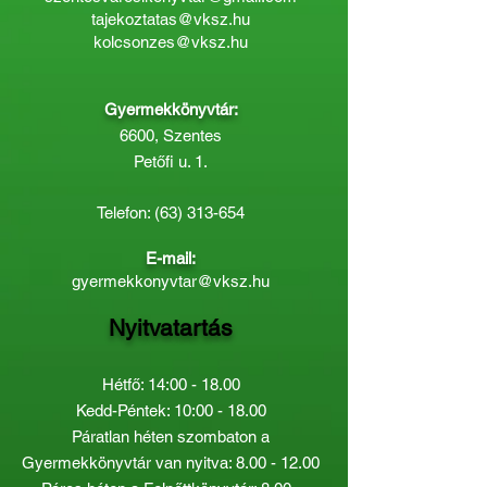
tajekoztatas@vksz.hu
kolcsonzes@vksz.hu
Gyermekkönyvtár:
6600, Szentes
Petőfi u. 1.
Telefon:
(63) 313-654
E-mail:
gyermekkonyvtar@vksz.hu
Nyitvatartás
Hétfő: 14:00 - 18.00
Kedd-Péntek: 10:00 - 18.00
Páratlan héten szombaton a
Gyermekkönyvtár van nyitva:
8.00 - 12.00