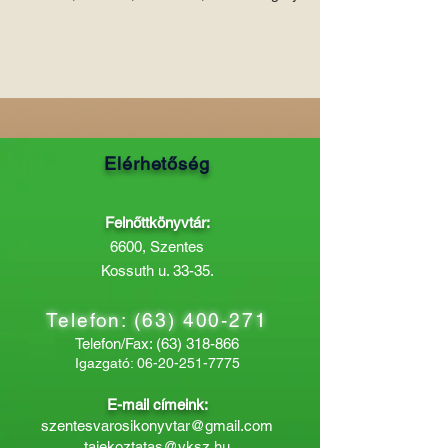
Elérhetőség
Felnőttkönyvtár:
6600, Szentes
Kossuth u. 33-35.
Telefon:
(63) 400-271
Telefon/Fax:
(63) 318-866
Igazgató:
06-20-251-7775
E-mail címeink:
szentesvarosikonyvtar@gmail.com
tajekoztatas@vksz.hu