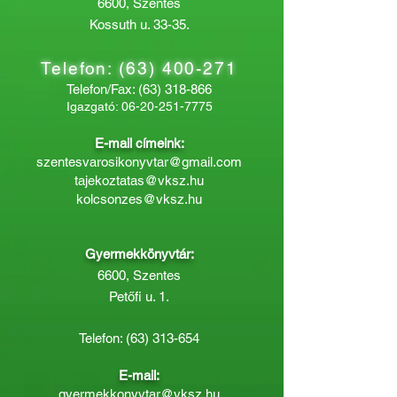
6600, Szentes
Kossuth u. 33-35.
Telefon:
(63) 400-271
Telefon/Fax:
(63) 318-866
Igazgató:
06-20-251-7775
E-mail címeink:
szentesvarosikonyvtar@gmail.com
tajekoztatas@vksz.hu
kolcsonzes@vksz.hu
Gyermekkönyvtár:
6600, Szentes
Petőfi u. 1.
Telefon:
(63) 313-654
E-mail:
gyermekkonyvtar@vksz.hu