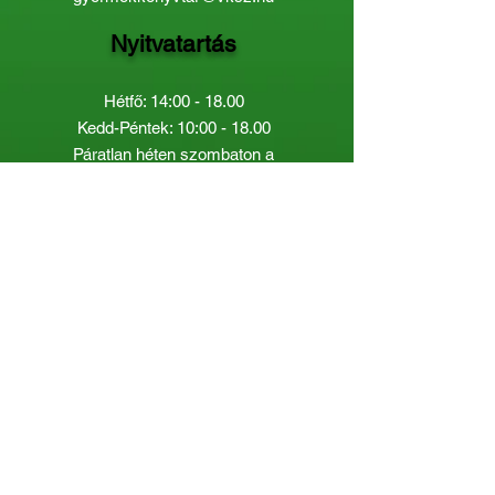
Nyitvatartás
Hétfő: 14:00 - 18.00
Kedd-Péntek: 10:00 - 18.00
Páratlan héten szombaton a
Gyermekkönyvtár van nyitva:
8.00 - 12.00
Páros héten a Felnőttkönyvtár:
8.00 -
12.00
óráig.