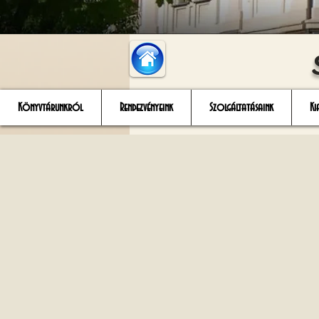
Könyvtárunkról
Rendezvényeink
Szolgáltatásaink
Ki