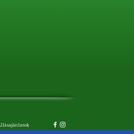
llásajánlatok