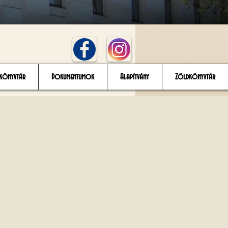
könyvtár
Dokumentumok
Alapítvány
Zöldkönyvtár