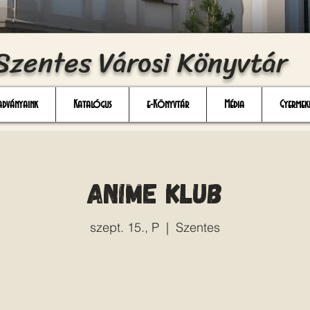
Szentes Városi Könyvtár
adványaink
Katalógus
e-Könyvtár
Média
Gyermek
Anime Klub
szept. 15., P
  |  
Szentes