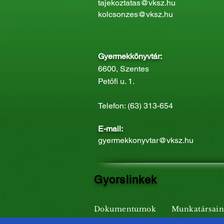
tajekoztatas@vksz.hu
kolcsonzes@vksz.hu
Gyermekkönyvtár:
6600, Szentes
Petőfi u. 1.
Telefon: (63) 313-654
E-mail:
gyermekkonyvtar@vksz.hu
Gyorslinkek
Dokumentumok
Munkatársai