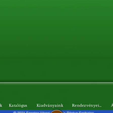
nk
Katalógus
Kiadványaink
Rendezvényeink
Á