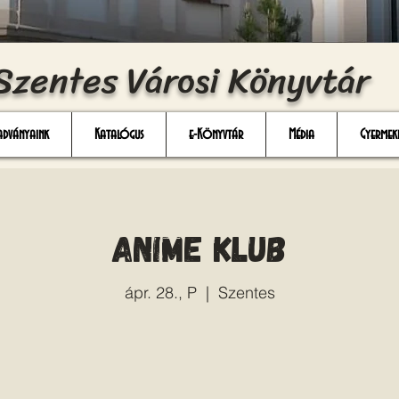
Szentes Városi Könyvtár
adványaink
Katalógus
e-Könyvtár
Média
Gyermek
Anime Klub
ápr. 28., P
  |  
Szentes