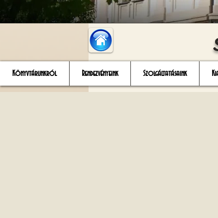
Könyvtárunkról
Rendezvényeink
Szolgáltatásaink
Ki