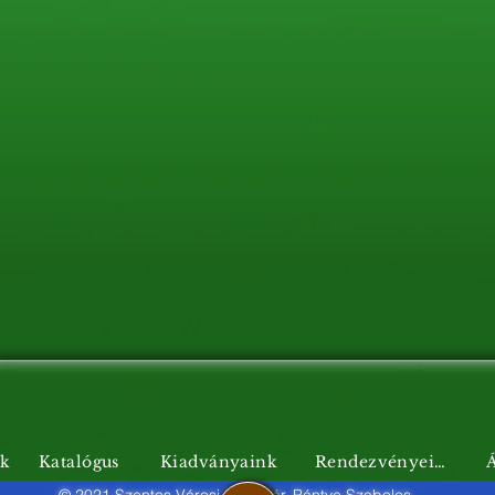
nk
Katalógus
Kiadványaink
Rendezvényeink
Á