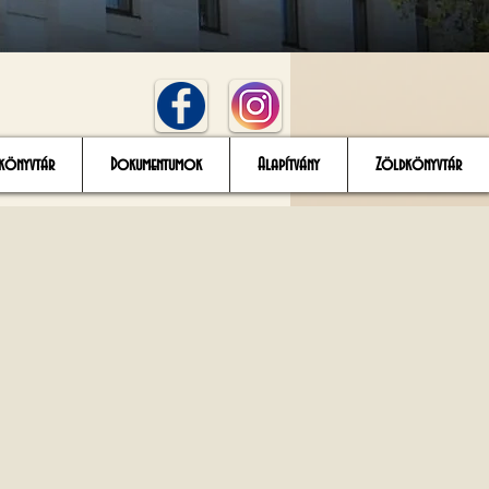
könyvtár
Dokumentumok
Alapítvány
Zöldkönyvtár