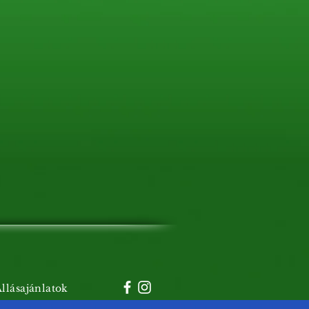
llásajánlatok