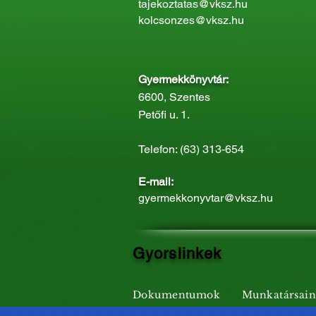
tajekoztatas@vksz.hu
kolcsonzes@vksz.hu
Gyermekkönyvtár:
6600, Szentes
Petőfi u. 1.
Telefon: (63) 313-654
E-mail:
gyermekkonyvtar@vksz.hu
Gyorslinkek
Dokumentumok
Munkatársai