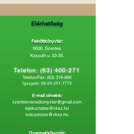
Elérhetőség
Felnőttkönyvtár:
6600, Szentes
Kossuth u. 33-35.
Telefon:
(63) 400-271
Telefon/Fax:
(63) 318-866
Igazgató:
06-20-251-7775
E-mail címeink:
szentesvarosikonyvtar@gmail.com
tajekoztatas@vksz.hu
kolcsonzes@vksz.hu
Gyermekkönyvtár: