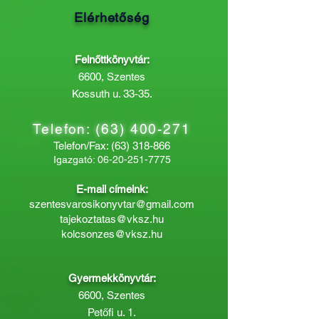
Elérhetőség
Felnőttkönyvtár:
6600, Szentes
Kossuth u. 33-35.
Telefon:
(63) 400-271
Telefon/Fax:
(63) 318-866
Igazgató:
06-20-251-7775
E-mail címeink:
szentesvarosikonyvtar@gmail.com
tajekoztatas@vksz.hu
kolcsonzes@vksz.hu
Gyermekkönyvtár:
6600, Szentes
Petőfi u. 1.