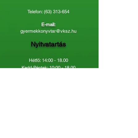
Telefon:
(63) 313-654
E-mail:
gyermekkonyvtar@vksz.hu
Nyitvatartás
Hétfő: 14:00 - 18.00
Kedd-Péntek: 10:00 - 18.00
Páratlan héten szombaton a
Gyermekkönyvtár van nyitva:
8.00 - 12.00
Páros héten a Felnőttkönyvtár:
8.00 -
12.00
óráig.