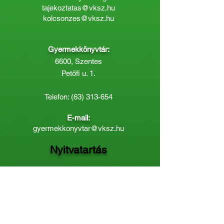
tajekoztatas@vksz.hu
kolcsonzes@vksz.hu
Gyermekkönyvtár:
6600, Szentes
Petőfi u. 1.
Telefon:
(63) 313-654
E-mail:
gyermekkonyvtar@vksz.hu
Nyitvatartás
Hétfő: 14:00 - 18.00
Kedd-Péntek: 10:00 - 18.00
Páratlan héten szombaton a
Gyermekkönyvtár van nyitva:
8.00 - 12.00
Páros héten a Felnőttkönyvtár:
8.00 -