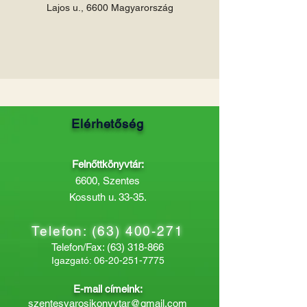
Lajos u., 6600 Magyarország
Elérhetőség
Felnőttkönyvtár:
6600, Szentes
Kossuth u. 33-35.
Telefon:
(63) 400-271
Telefon/Fax:
(63) 318-866
Igazgató:
06-20-251-7775
E-mail címeink:
szentesvarosikonyvtar@gmail.com