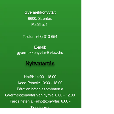
Gyermekkönyvtár:
6600, Szentes
Petőfi u. 1.
Telefon:
(63) 313-654
E-mail:
gyermekkonyvtar@vksz.hu
Nyitvatartás
Hétfő: 14:00 - 18.00
Kedd-Péntek: 10:00 - 18.00
Páratlan héten szombaton a
Gyermekkönyvtár van nyitva:
8.00 - 12.00
Páros héten a Felnőttkönyvtár:
8.00 -
12.00
óráig.