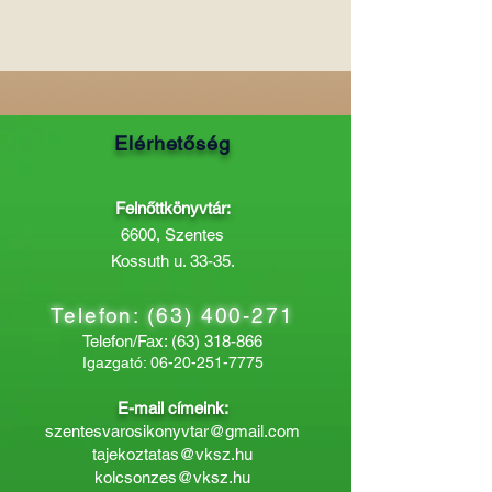
Elérhetőség
Felnőttkönyvtár:
6600, Szentes
Kossuth u. 33-35.
Telefon:
(63) 400-271
Telefon/Fax:
(63) 318-866
Igazgató:
06-20-251-7775
E-mail címeink:
szentesvarosikonyvtar@gmail.com
tajekoztatas@vksz.hu
kolcsonzes@vksz.hu