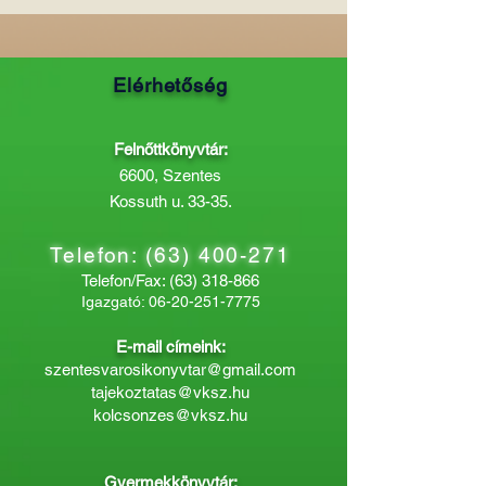
Elérhetőség
Felnőttkönyvtár:
6600, Szentes
Kossuth u. 33-35.
Telefon:
(63) 400-271
Telefon/Fax:
(63) 318-866
Igazgató:
06-20-251-7775
E-mail címeink:
szentesvarosikonyvtar@gmail.com
tajekoztatas@vksz.hu
kolcsonzes@vksz.hu
Gyermekkönyvtár: