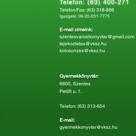
Telefon: (63) 400-271
Telefon/Fax: (63) 318-866
Igazgató: 06-20-251-7775
E-mail címeink:
szentesvarosikonyvtar@gmail.com
tajekoztatas@vksz.hu
kolcsonzes@vksz.hu
Gyermekkönyvtár:
6600, Szentes
Petőfi u. 1.
Telefon: (63) 313-654
E-mail:
gyermekkonyvtar@vksz.hu