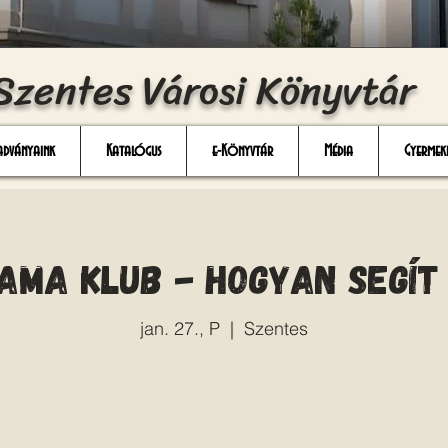
Szentes Városi Könyvtár
adványaink
Katalógus
e-Könyvtár
Média
Gyermek
ma Klub - Hogyan segít
jan. 27., P
  |  
Szentes