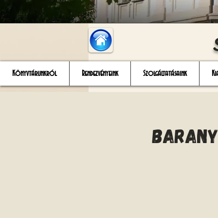
Könyvtárunkról
Rendezvényeink
Szolgáltatásaink
Ki
Barany