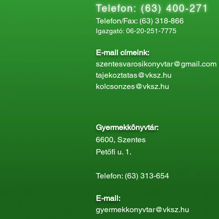
Telefon: (63) 400-271
Telefon/Fax: (63) 318-866
Igazgató: 06-20-251-7775
E-mail címeink:
szentesvarosikonyvtar@gmail.com
tajekoztatas@vksz.hu
kolcsonzes@vksz.hu
Gyermekkönyvtár:
6600, Szentes
Petőfi u. 1.
Telefon: (63) 313-654
E-mail:
gyermekkonyvtar@vksz.hu