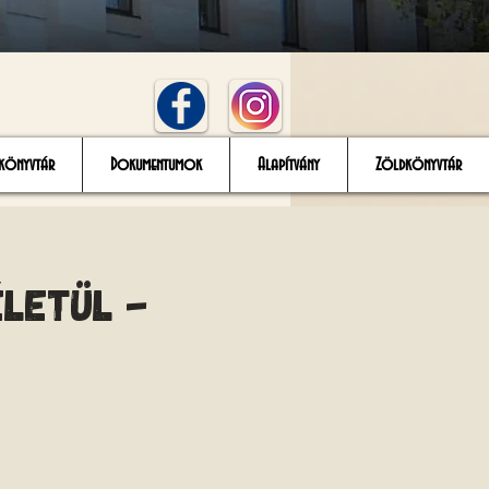
könyvtár
Dokumentumok
Alapítvány
Zöldkönyvtár
letül -