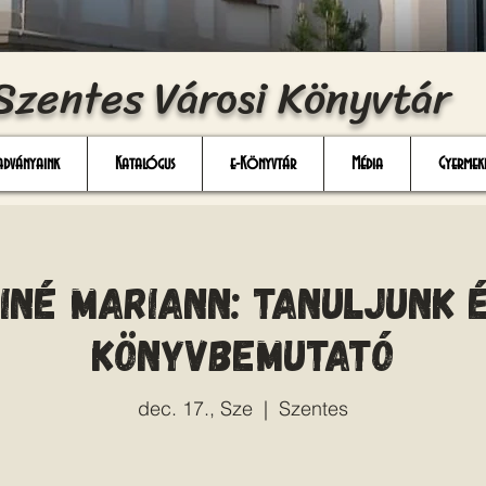
Szentes Városi Könyvtár
adványaink
Katalógus
e-Könyvtár
Média
Gyermek
iné Mariann: Tanuljunk é
könyvbemutató
dec. 17., Sze
  |  
Szentes