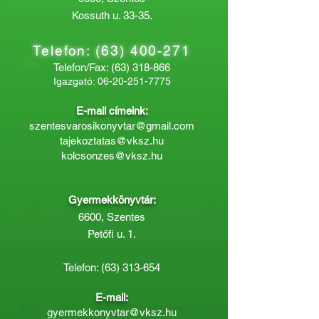
Kossuth u. 33-35.
Telefon:
(63) 400-271
Telefon/Fax:
(63) 318-866
Igazgató:
06-20-251-7775
E-mail címeink:
szentesvarosikonyvtar@gmail.com
tajekoztatas@vksz.hu
kolcsonzes@vksz.hu
Gyermekkönyvtár:
6600, Szentes
Petőfi u. 1.
Telefon:
(63) 313-654
E-mail:
gyermekkonyvtar@vksz.hu