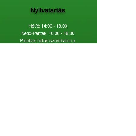
Nyitvatartás
Hétfő: 14:00 - 18.00
Kedd-Péntek: 10:00 - 18.00
Páratlan héten szombaton a
Gyermekkönyvtár van nyitva:
8.00 - 12.00
Páros héten a Felnőttkönyvtár:
8.00 -
12.00
óráig.