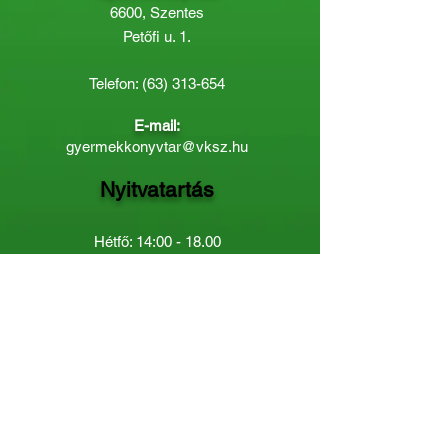
6600, Szentes
Petőfi u. 1.
Telefon:
(63) 313-654
E-mail:
gyermekkonyvtar@vksz.hu
Nyitvatartás
Hétfő: 14:00 - 18.00
Kedd-Péntek: 10:00 - 18.00
Páratlan héten szombaton a
Gyermekkönyvtár van nyitva:
8.00 - 12.00
Páros héten a Felnőttkönyvtár:
8.00 -
12.00
óráig.