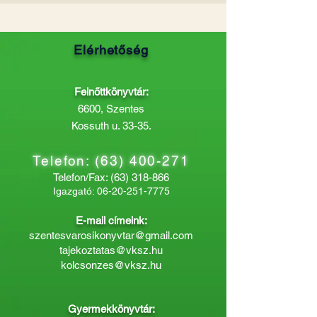
Elérhetőség
Felnőttkönyvtár:
6600, Szentes
Kossuth u. 33-35.
Telefon:
(63) 400-271
Telefon/Fax:
(63) 318-866
Igazgató:
06-20-251-7775
E-mail címeink:
szentesvarosikonyvtar@gmail.com
tajekoztatas@vksz.hu
kolcsonzes@vksz.hu
Gyermekkönyvtár: