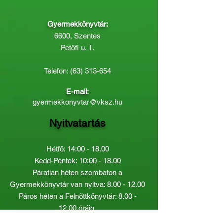
Gyermekkönyvtár:
6600, Szentes
Petőfi u. 1.
Telefon:
(63) 313-654
E-mail:
gyermekkonyvtar@vksz.hu
Nyitvatartás
Hétfő: 14:00 - 18.00
Kedd-Péntek: 10:00 - 18.00
Páratlan héten szombaton a
Gyermekkönyvtár van nyitva:
8.00 - 12.00
Páros héten a Felnőttkönyvtár:
8.00 -
12.00
óráig.