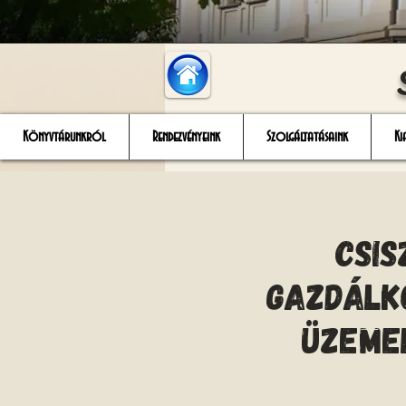
Könyvtárunkról
Rendezvényeink
Szolgáltatásaink
Ki
Csis
gazdálk
üzeme