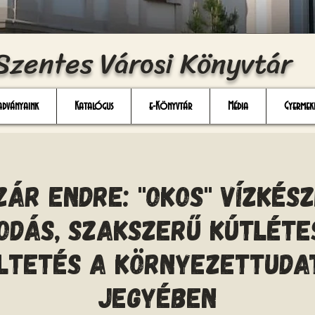
Szentes Városi Könyvtár
adványaink
Katalógus
e-Könyvtár
Média
Gyermek
zár Endre: "Okos" vízkés
odás, szakszerű kútlétes
ltetés a környezettuda
jegyében