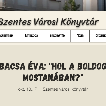
Szentes Városi Könyvtár
adványaink
Katalógus
e-Könyvtár
Média
Gyermek
 Bacsa Éva: "Hol a boldo
mostanában?"
okt. 10., P
  |  
Szentes városi könyvtár