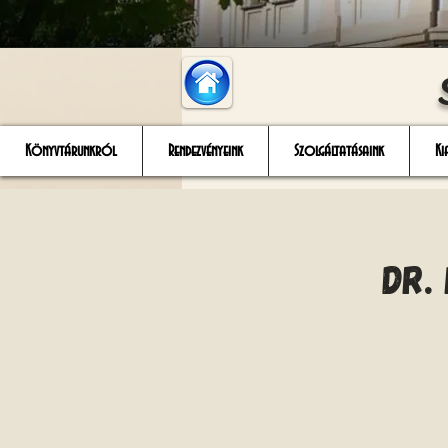
Könyvtárunkról
Rendezvényeink
Szolgáltatásaink
Ki
Dr.