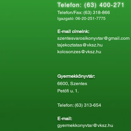
Telefon: (63) 400-271
Telefon/Fax: (63) 318-866
Igazgató: 06-20-251-7775
E-mail címeink:
szentesvarosikonyvtar@gmail.com
tajekoztatas@vksz.hu
kolcsonzes@vksz.hu
Gyermekkönyvtár:
6600, Szentes
Petőfi u. 1.
Telefon: (63) 313-654
E-mail:
gyermekkonyvtar@vksz.hu