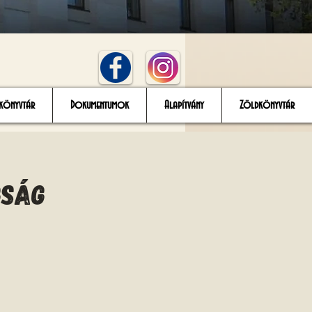
könyvtár
Dokumentumok
Alapítvány
Zöldkönyvtár
gság