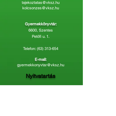
tajekoztatas@vksz.hu
kolcsonzes@vksz.hu
Gyermekkönyvtár:
6600, Szentes
Petőfi u. 1.
Telefon:
(63) 313-654
E-mail:
gyermekkonyvtar@vksz.hu
Nyitvatartás
Hétfő: 14:00 - 18.00
Kedd-Péntek: 10:00 - 18.00
Páratlan héten szombaton a
Gyermekkönyvtár van nyitva:
8.00 - 12.00
Páros héten a Felnőttkönyvtár:
8.00 -