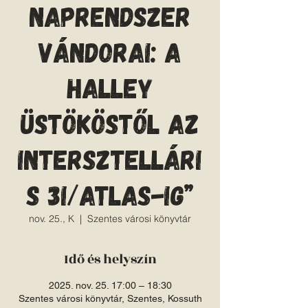
Naprendszer
vándorai: a
Halley
üstököstől az
intersztellári
s 3I/ATLAS-ig”
nov. 25., K
  |  
Szentes városi könyvtár
Idő és helyszín
2025. nov. 25. 17:00 – 18:30
Szentes városi könyvtár, Szentes, Kossuth