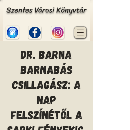
Szentes Városi Könyvtár
Dr. Barna
Barnabás
csillagász: A
Nap
felszínétől a
sarki fényekig.