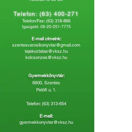
Telefon:
(63) 400-271
Telefon/Fax:
(63) 318-866
Igazgató:
06-20-251-7775
E-mail címeink:
szentesvarosikonyvtar@gmail.com
tajekoztatas@vksz.hu
kolcsonzes@vksz.hu
Gyermekkönyvtár:
6600, Szentes
Petőfi u. 1.
Telefon:
(63) 313-654
E-mail:
gyermekkonyvtar@vksz.hu