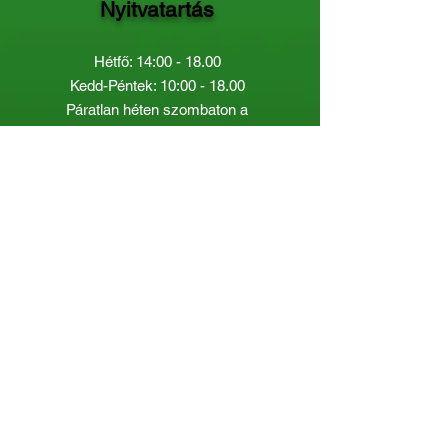
Nyitvatartás
Hétfő: 14:00 - 18.00
Kedd-Péntek: 10:00 - 18.00
Páratlan héten szombaton a
Gyermekkönyvtár van nyitva:
8.00 - 12.00
Páros héten a Felnőttkönyvtár:
8.00 -
12.00
óráig.