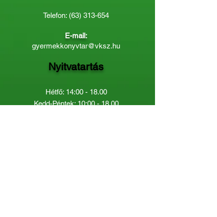
Telefon:
(63) 313-654
E-mail:
gyermekkonyvtar@vksz.hu
Nyitvatartás
Hétfő: 14:00 - 18.00
Kedd-Péntek: 10:00 - 18.00
Páratlan héten szombaton a
Gyermekkönyvtár van nyitva:
8.00 - 12.00
Páros héten a Felnőttkönyvtár:
8.00 -
12.00
óráig.