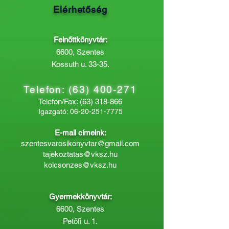
Elérhetőség
Felnőttkönyvtár:
6600, Szentes
Kossuth u. 33-35.
Telefon:
(63) 400-271
Telefon/Fax:
(63) 318-866
Igazgató:
06-20-251-7775
E-mail címeink:
szentesvarosikonyvtar@gmail.com
tajekoztatas@vksz.hu
kolcsonzes@vksz.hu
Gyermekkönyvtár:
6600, Szentes
Petőfi u. 1.