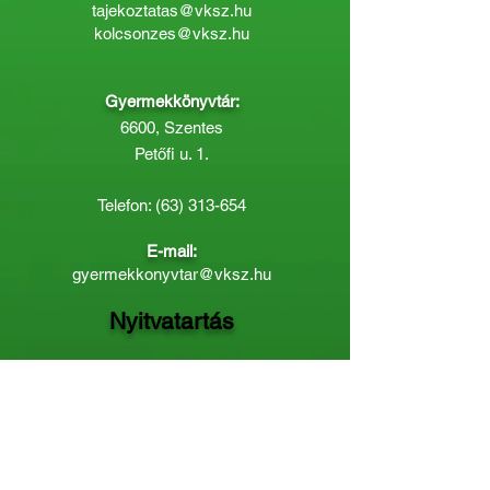
tajekoztatas@vksz.hu
kolcsonzes@vksz.hu
Gyermekkönyvtár:
6600, Szentes
Petőfi u. 1.
Telefon:
(63) 313-654
E-mail:
gyermekkonyvtar@vksz.hu
Nyitvatartás
Hétfő: 14:00 - 18.00
Kedd-Péntek: 10:00 - 18.00
Páratlan héten szombaton a
Gyermekkönyvtár van nyitva:
8.00 - 12.00
Páros héten a Felnőttkönyvtár:
8.00 -