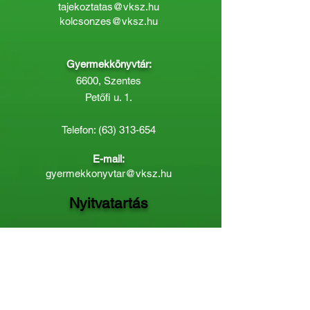
tajekoztatas@vksz.hu
kolcsonzes@vksz.hu
Gyermekkönyvtár:
6600, Szentes
Petőfi u. 1.
Telefon:
(63) 313-654
E-mail:
gyermekkonyvtar@vksz.hu
Nyitvatartás
Hétfő: 14:00 - 18.00
Kedd-Péntek: 10:00 - 18.00
Páratlan héten szombaton a
Gyermekkönyvtár van nyitva:
8.00 - 12.00
Páros héten a Felnőttkönyvtár:
8.00 -