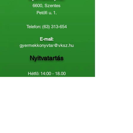
6600, Szentes
Petőfi u. 1.
Telefon:
(63) 313-654
E-mail:
gyermekkonyvtar@vksz.hu
Nyitvatartás
Hétfő: 14:00 - 18.00
Kedd-Péntek: 10:00 - 18.00
Páratlan héten szombaton a
Gyermekkönyvtár van nyitva:
8.00 - 12.00
Páros héten a Felnőttkönyvtár:
8.00 -
12.00
óráig.