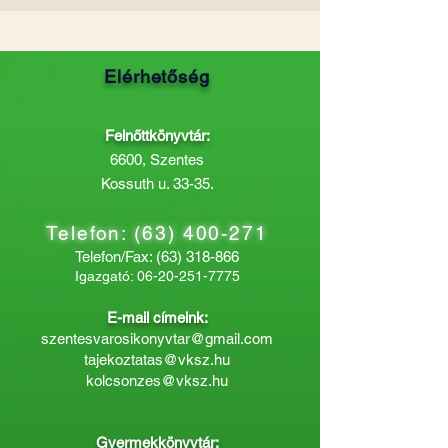
Elérhetőség
Felnőttkönyvtár:
6600, Szentes
Kossuth u. 33-35.
Telefon:
(63) 400-271
Telefon/Fax:
(63) 318-866
Igazgató:
06-20-251-7775
E-mail címeink:
szentesvarosikonyvtar@gmail.com
tajekoztatas@vksz.hu
kolcsonzes@vksz.hu
Gyermekkönyvtár: