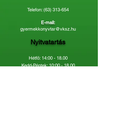
Telefon:
(63) 313-654
E-mail:
gyermekkonyvtar@vksz.hu
Nyitvatartás
Hétfő: 14:00 - 18.00
Kedd-Péntek: 10:00 - 18.00
Páratlan héten szombaton a
Gyermekkönyvtár van nyitva:
8.00 - 12.00
Páros héten a Felnőttkönyvtár:
8.00 -
12.00
óráig.