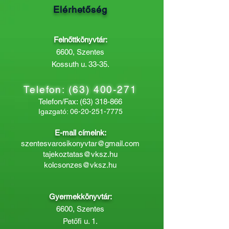
Elérhetőség
Felnőttkönyvtár:
6600, Szentes
Kossuth u. 33-35.
Telefon:
(63) 400-271
Telefon/Fax:
(63) 318-866
Igazgató:
06-20-251-7775
E-mail címeink:
szentesvarosikonyvtar@gmail.com
tajekoztatas@vksz.hu
kolcsonzes@vksz.hu
Gyermekkönyvtár:
6600, Szentes
Petőfi u. 1.