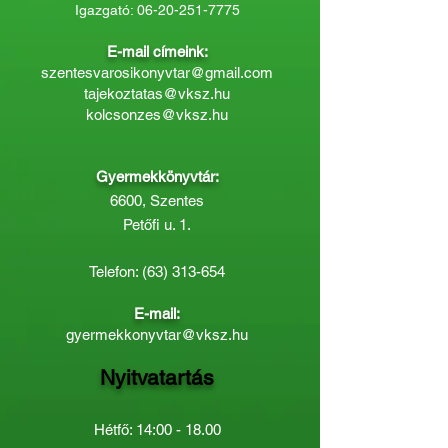
Igazgató:
06-20-251-7775
E-mail címeink:
szentesvarosikonyvtar@gmail.com
tajekoztatas@vksz.hu
kolcsonzes@vksz.hu
Gyermekkönyvtár:
6600, Szentes
Petőfi u. 1.
Telefon:
(63) 313-654
E-mail:
gyermekkonyvtar@vksz.hu
Nyitvatartás
Hétfő: 14:00 - 18.00