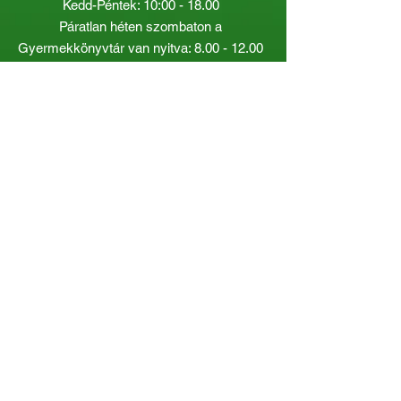
Kedd-Péntek: 10:00 - 18.00
Páratlan héten szombaton a
Gyermekkönyvtár van nyitva:
8.00 - 12.00
Páros héten a Felnőttkönyvtár:
8.00 -
12.00
óráig.
Gyorslinkek