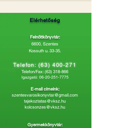
Elérhetőség
Felnőttkönyvtár:
6600, Szentes
Kossuth u. 33-35.
Telefon:
(63) 400-271
Telefon/Fax:
(63) 318-866
Igazgató:
06-20-251-7775
E-mail címeink:
szentesvarosikonyvtar@gmail.com
tajekoztatas@vksz.hu
kolcsonzes@vksz.hu
Gyermekkönyvtár: