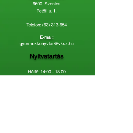
6600, Szentes
Petőfi u. 1.
Telefon:
(63) 313-654
E-mail:
gyermekkonyvtar@vksz.hu
Nyitvatartás
Hétfő: 14:00 - 18.00
Kedd-Péntek: 10:00 - 18.00
Páratlan héten szombaton a
Gyermekkönyvtár van nyitva:
8.00 - 12.00
Páros héten a Felnőttkönyvtár:
8.00 -
12.00
óráig.