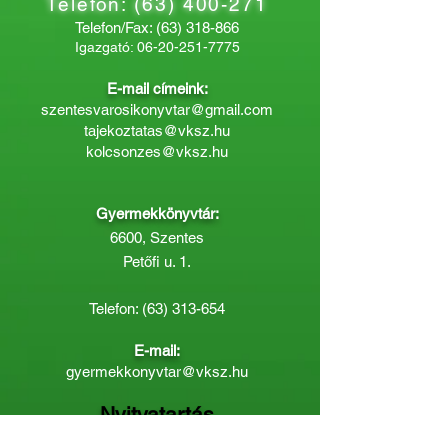
Telefon:
(63) 400-271
Telefon/Fax:
(63) 318-866
Igazgató:
06-20-251-7775
E-mail címeink:
szentesvarosikonyvtar@gmail.com
tajekoztatas@vksz.hu
kolcsonzes@vksz.hu
Gyermekkönyvtár:
6600, Szentes
Petőfi u. 1.
Telefon:
(63) 313-654
E-mail:
gyermekkonyvtar@vksz.hu
Nyitvatartás