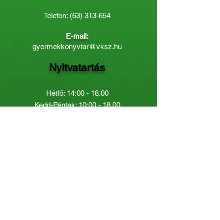
Telefon:
(63) 313-654
E-mail:
gyermekkonyvtar@vksz.hu
Nyitvatartás
Hétfő: 14:00 - 18.00
Kedd-Péntek: 10:00 - 18.00
Páratlan héten szombaton a
Gyermekkönyvtár van nyitva:
8.00 - 12.00
Páros héten a Felnőttkönyvtár:
8.00 -
12.00
óráig.