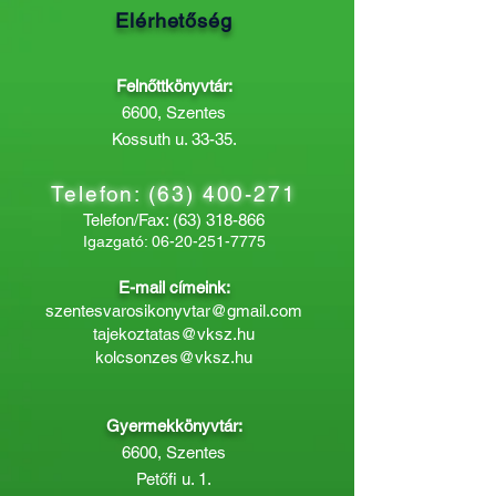
Elérhetőség
Felnőttkönyvtár:
6600, Szentes
Kossuth u. 33-35.
Telefon:
(63) 400-271
Telefon/Fax:
(63) 318-866
Igazgató:
06-20-251-7775
E-mail címeink:
szentesvarosikonyvtar@gmail.com
tajekoztatas@vksz.hu
kolcsonzes@vksz.hu
Gyermekkönyvtár:
6600, Szentes
Petőfi u. 1.