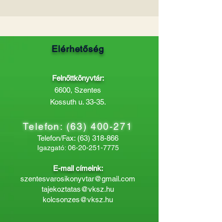
Elérhetőség
Felnőttkönyvtár:
6600, Szentes
Kossuth u. 33-35.
Telefon:
(63) 400-271
Telefon/Fax:
(63) 318-866
Igazgató:
06-20-251-7775
E-mail címeink:
szentesvarosikonyvtar@gmail.com
tajekoztatas@vksz.hu
kolcsonzes@vksz.hu