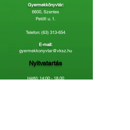
Gyermekkönyvtár:
6600, Szentes
Petőfi u. 1.
Telefon:
(63) 313-654
E-mail:
gyermekkonyvtar@vksz.hu
Nyitvatartás
Hétfő: 14:00 - 18.00
Kedd-Péntek: 10:00 - 18.00
Páratlan héten szombaton a
Gyermekkönyvtár van nyitva:
8.00 - 12.00
Páros héten a Felnőttkönyvtár:
8.00 -
12.00
óráig.