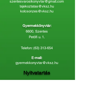
szentesvarosikonyvtar@gmail.com
tajekoztatas@vksz.hu
kolcsonzes@vksz.hu
Gyermekkönyvtár:
6600, Szentes
Petőfi u. 1.
Telefon:
(63) 313-654
E-mail:
gyermekkonyvtar@vksz.hu
Nyitvatartás
Hétfő: 14:00 - 18.00
Kedd-Péntek: 10:00 - 18.00
Páratlan héten szombaton a
Gyermekkönyvtár van nyitva:
8.00 - 12.00