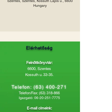
Szentes, Szentes, Kossuth Lajos u., 6600
Hungary
Elérhetőség
Felnőttkönyvtár:
6600, Szentes
Kossuth u. 33-35.
Telefon:
(63) 400-271
Telefon/Fax:
(63) 318-866
Igazgató:
06-20-251-7775
E-mail címeink: