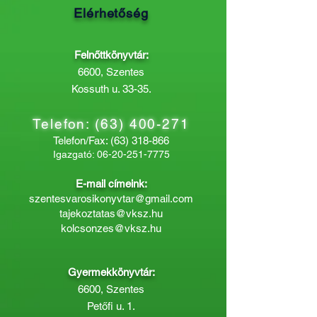
Elérhetőség
Felnőttkönyvtár:
6600, Szentes
Kossuth u. 33-35.
Telefon:
(63) 400-271
Telefon/Fax:
(63) 318-866
Igazgató:
06-20-251-7775
E-mail címeink:
szentesvarosikonyvtar@gmail.com
tajekoztatas@vksz.hu
kolcsonzes@vksz.hu
Gyermekkönyvtár:
6600, Szentes
Petőfi u. 1.