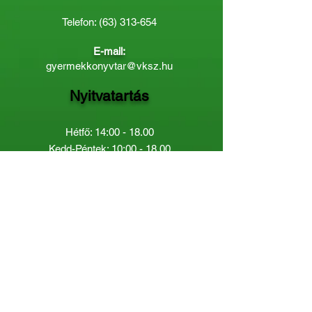
Telefon:
(63) 313-654
E-mail:
gyermekkonyvtar@vksz.hu
Nyitvatartás
Hétfő: 14:00 - 18.00
Kedd-Péntek: 10:00 - 18.00
Páratlan héten szombaton a
Gyermekkönyvtár van nyitva:
8.00 - 12.00
Páros héten a Felnőttkönyvtár:
8.00 -
12.00
óráig.