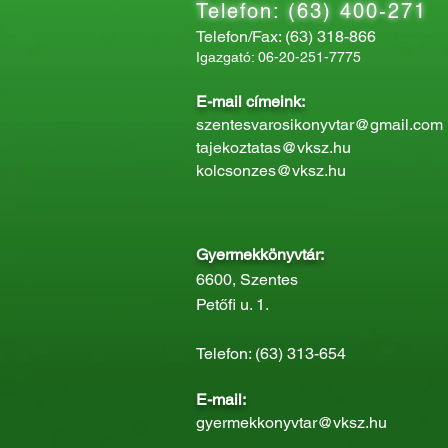
Telefon: (63) 400-271
Telefon/Fax: (63) 318-866
Igazgató: 06-20-251-7775
E-mail címeink:
szentesvarosikonyvtar@gmail.com
tajekoztatas@vksz.hu
kolcsonzes@vksz.hu
Gyermekkönyvtár:
6600, Szentes
Petőfi u. 1.
Telefon: (63) 313-654
E-mail:
gyermekkonyvtar@vksz.hu