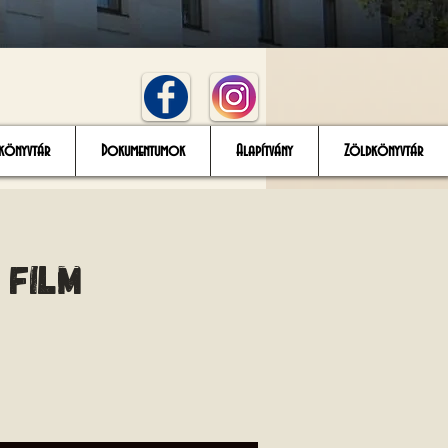
könyvtár
Dokumentumok
Alapítvány
Zöldkönyvtár
 film