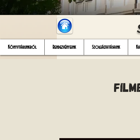
Könyvtárunkról
Rendezvényeink
Szolgáltatásaink
Ki
Film