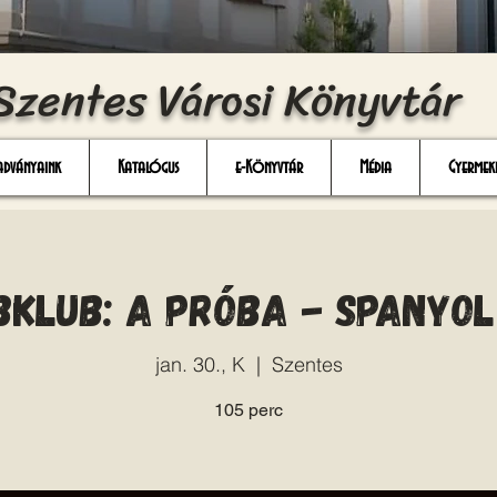
Szentes Városi Könyvtár
adványaink
Katalógus
e-Könyvtár
Média
Gyermek
bklub: A próba - spanyol
jan. 30., K
  |  
Szentes
105 perc