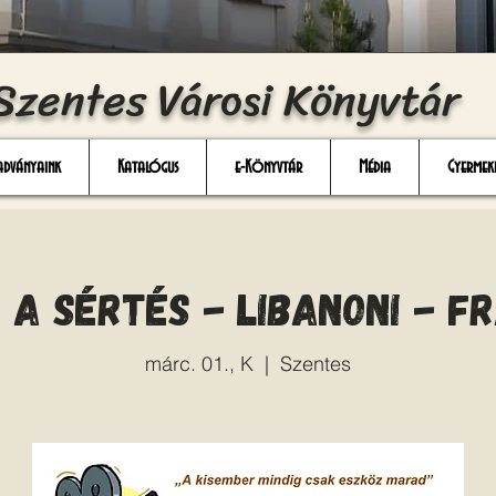
Szentes Városi Könyvtár
adványaink
Katalógus
e-Könyvtár
Média
Gyermek
 A sértés - libanoni - f
márc. 01., K
  |  
Szentes