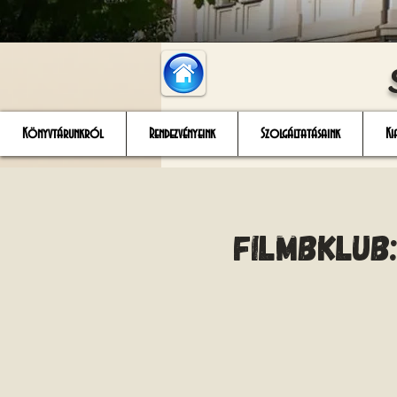
Könyvtárunkról
Rendezvényeink
Szolgáltatásaink
Ki
Filmbklub: