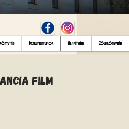
könyvtár
Dokumentumok
Alapítvány
Zöldkönyvtár
rancia film