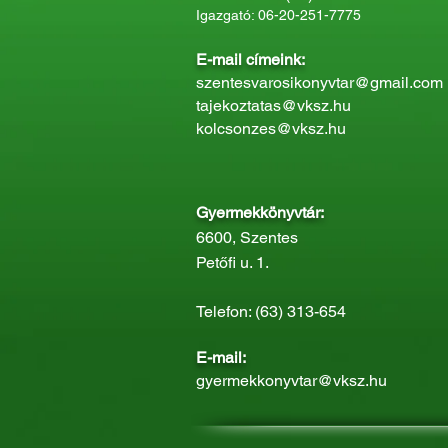
Igazgató: 06-20-251-7775
E-mail címeink:
szentesvarosikonyvtar@gmail.com
tajekoztatas@vksz.hu
kolcsonzes@vksz.hu
Gyermekkönyvtár:
6600, Szentes
Petőfi u. 1.
Telefon: (63) 313-654
E-mail:
gyermekkonyvtar@vksz.hu