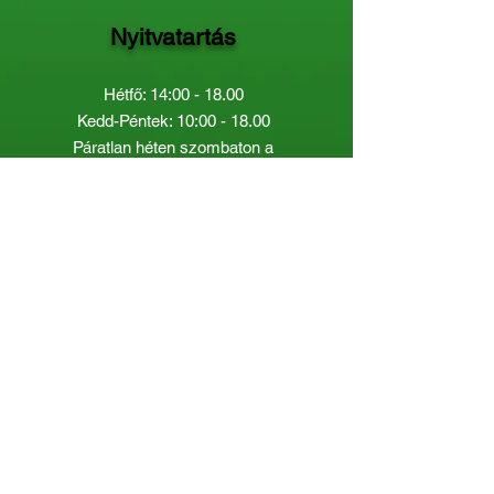
Nyitvatartás
Hétfő: 14:00 - 18.00
Kedd-Péntek: 10:00 - 18.00
Páratlan héten szombaton a
Gyermekkönyvtár van nyitva:
8.00 - 12.00
Páros héten a Felnőttkönyvtár:
8.00 -
12.00
óráig.