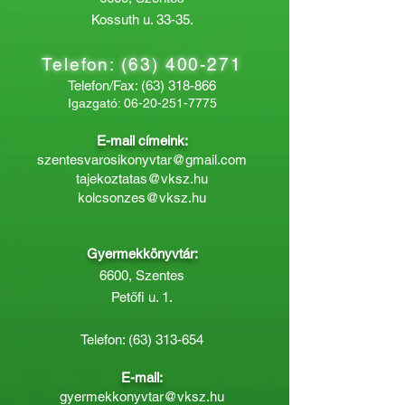
Kossuth u. 33-35.
Telefon:
(63) 400-271
Telefon/Fax:
(63) 318-866
Igazgató:
06-20-251-7775
E-mail címeink:
szentesvarosikonyvtar@gmail.com
tajekoztatas@vksz.hu
kolcsonzes@vksz.hu
Gyermekkönyvtár:
6600, Szentes
Petőfi u. 1.
Telefon:
(63) 313-654
E-mail:
gyermekkonyvtar@vksz.hu