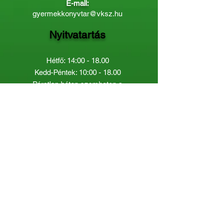
E-mail:
gyermekkonyvtar@vksz.hu
Nyitvatartás
Hétfő: 14:00 - 18.00
Kedd-Péntek: 10:00 - 18.00
Páratlan héten szombaton a
Gyermekkönyvtár van nyitva:
8.00 - 12.00
Páros héten a Felnőttkönyvtár:
8.00 -
12.00
óráig.