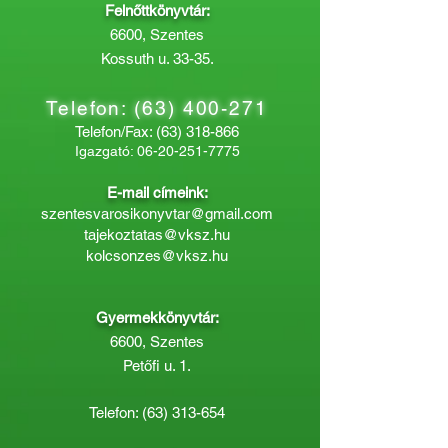
Felnőttkönyvtár:
6600, Szentes
Kossuth u. 33-35.
Telefon:
(63) 400-271
Telefon/Fax:
(63) 318-866
Igazgató:
06-20-251-7775
E-mail címeink:
szentesvarosikonyvtar@gmail.com
tajekoztatas@vksz.hu
kolcsonzes@vksz.hu
Gyermekkönyvtár:
6600, Szentes
Petőfi u. 1.
Telefon:
(63) 313-654