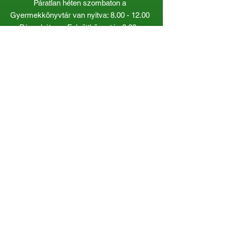
Páratlan héten szombaton a
Gyermekkönyvtár van nyitva:
8.00 - 12.00
Páros héten a Felnőttkönyvtár:
8.00 -
12.00
óráig.
Gyorslinkek
Katalógus
Dokumentumok
Kiadványaink