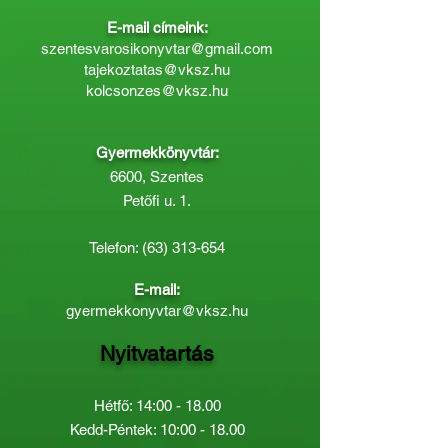
E-mail címeink:
szentesvarosikonyvtar@gmail.com
tajekoztatas@vksz.hu
kolcsonzes@vksz.hu
Gyermekkönyvtár:
6600, Szentes
Petőfi u. 1.
Telefon:
(63) 313-654
E-mail:
gyermekkonyvtar@vksz.hu
Nyitvatartás
Hétfő: 14:00 - 18.00
Kedd-Péntek: 10:00 - 18.00