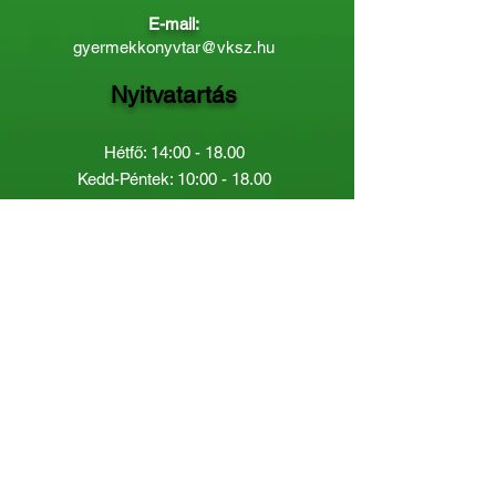
E-mail:
gyermekkonyvtar@vksz.hu
Nyitvatartás
Hétfő: 14:00 - 18.00
Kedd-Péntek: 10:00 - 18.00
Páratlan héten szombaton a
Gyermekkönyvtár van nyitva:
8.00 - 12.00
Páros héten a Felnőttkönyvtár:
8.00 -
12.00
óráig.