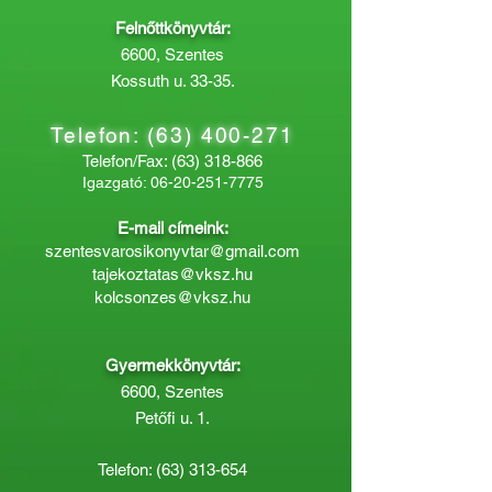
Felnőttkönyvtár:
6600, Szentes
Kossuth u. 33-35.
Telefon:
(63) 400-271
Telefon/Fax:
(63) 318-866
Igazgató:
06-20-251-7775
E-mail címeink:
szentesvarosikonyvtar@gmail.com
tajekoztatas@vksz.hu
kolcsonzes@vksz.hu
Gyermekkönyvtár:
6600, Szentes
Petőfi u. 1.
Telefon:
(63) 313-654